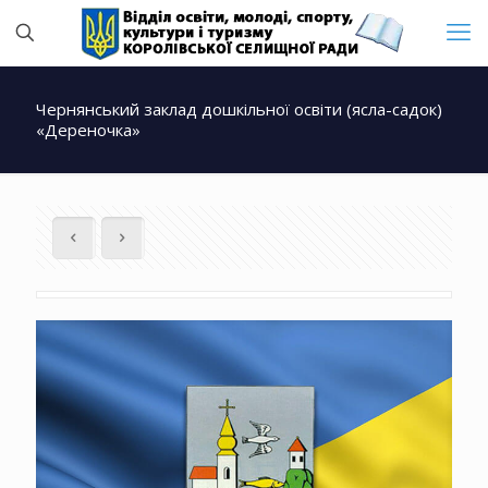
Чернянський заклад дошкільної освіти (ясла-садок)
«Дереночка»