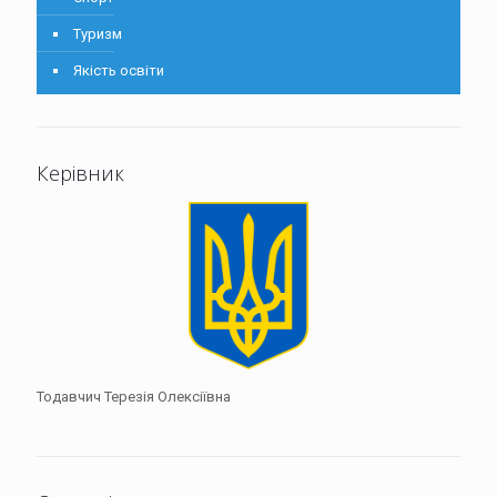
Туризм
Чернянський заклад загальної середньої освіти І-ІІІ
ступенів
Якість освіти
Керівник
Тодавчич Терезія Олексіївна