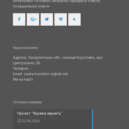
початкової та повної загальної середньої освіти,
позашкільної освіти
Наші контакти
Адреса: Закарпатська обл., селище Королево, вул.
Центральна, 50
Телефон: -
Email: osvita-korolevo.sr@ukr.net
Ми на карті
Останні новини
Проєкт “Україна звучить”
22.06.2026