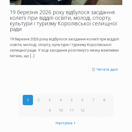
19 березня 2026 року відбулося засідання
колегії при відділі освіти, молоді, спорту,
культури і туризму Королівської селищної
ради
19 березня 2026 року відбулося засідання колегії при відділі
освіти, молоді, спорту, культури і туризму Королівської
селищної ради. У ході засідання розглянуто низку важливих
питань, що
[…]
Читати далі
1
2
3
4
5
6
7
8
9
10
11
12
Наступна