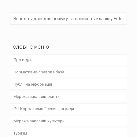
Головне меню
Про відділ
Нормативно-правова база
Структура
Публічна інформація
Положення
Закони
Мережа закладів освіти
Графік роботи
Розпорядження та рішення
Фінансові звіти
ІРЦ Королівської селищної ради
Плани
Накази
Публічні закупівлі
Приватні заклади дошкільної освіти
Мережа закладів культури
Звіти
Веряцька гімназія Королівської селищної ради
Туризм
Веряцький заклад дошкільної освіти (ясла-садок)
Новоселицький музейний комплекс