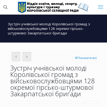
Зустріч учнівської молоді Королівської громад з
військовослужбовцями 128 окремої гірсько-
штурмової Закарпатської бригади
Показати всі
Зустріч учнівської молоді
Королівської громад з
військовослужбовцями 128
окремої гірсько-штурмової
Закарпатської бригади