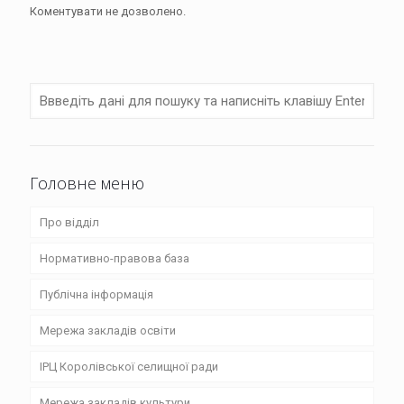
Коментувати не дозволено.
Головне меню
Про відділ
Нормативно-правова база
Структура
Публічна інформація
Положення
Закони
Мережа закладів освіти
Графік роботи
Розпорядження та рішення
Фінансові звіти
ІРЦ Королівської селищної ради
Плани
Накази
Публічні закупівлі
Приватні заклади дошкільної освіти
Мережа закладів культури
Звіти
Веряцька гімназія Королівської селищної ради