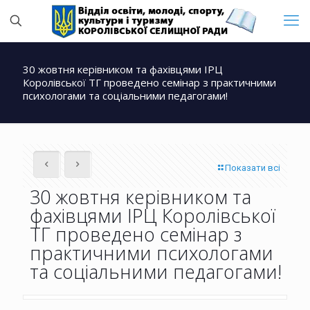
30 жовтня керівником та фахівцями ІРЦ
Королівської ТГ проведено семінар з практичними
психологами та соціальними педагогами!
Показати всі
30 жовтня керівником та
фахівцями ІРЦ Королівської
ТГ проведено семінар з
практичними психологами
та соціальними педагогами!