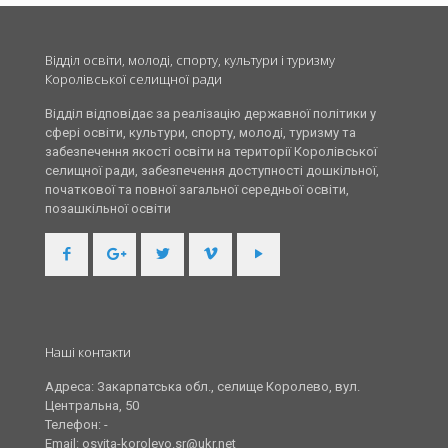
Відділ освіти, молоді, спорту, культури і туризму
Королівської селищної ради
Відділ відповідає за реалізацію державної політики у
сфері освіти, культури, спорту, молоді, туризму та
забезпечення якості освіти на території Королівської
селищної ради, забезпечення доступності дошкільної,
початкової та повної загальної середньої освіти,
позашкільної освіти
Наші контакти
Адреса: Закарпатська обл., селище Королево, вул.
Центральна, 50
Телефон: -
Email: osvita-korolevo.sr@ukr.net