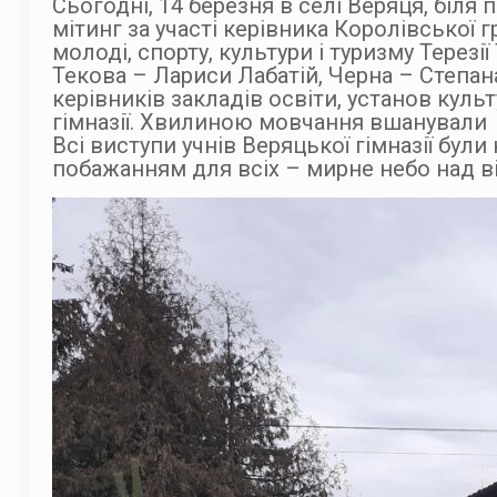
Сьогодні, 14 березня в селі Веряця, біля
мітинг за участі керівника Королівської 
молоді, спорту, культури і туризму Терезі
Текова – Лариси Лабатій, Черна – Степан
керівників закладів освіти, установ куль
гімназії. Хвилиною мовчання вшанували в
Всі виступи учнів Веряцької гімназії бу
побажанням для всіх – мирне небо над в