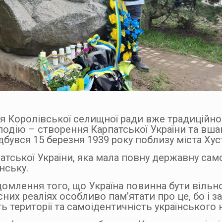
яця Королівської селищної ради вже традиційно
одію – створення Карпатської України та вш
дбувся 15 березня 1939 року поблизу міста Хус
тської України, яка мала повну державну само
нську.
домлення того, що Україна повинна бути вільн
х реаліях особливо пам’ятати про це, бо і з
 території та самоідентичність українського 