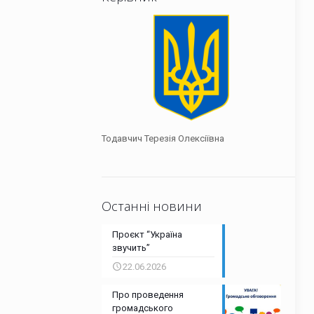
“Простір”
Чернянський заклад дошкільної
освіти (ясла-садок) «Дереночка»
Чернянський заклад загальної
середньої освіти І-ІІІ ступенів
Тодавчич Терезія Олексіївна
Останні новини
Проєкт “Україна
звучить”
22.06.2026
Про проведення
громадського