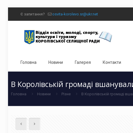
Є запитання?
osvita-korolevo.sr@ukr.net
Головна
Новини
Галерея
Контакти
В Королівській громаді вшанува
Головна
Новини
Різне
В Королівській громаді вша