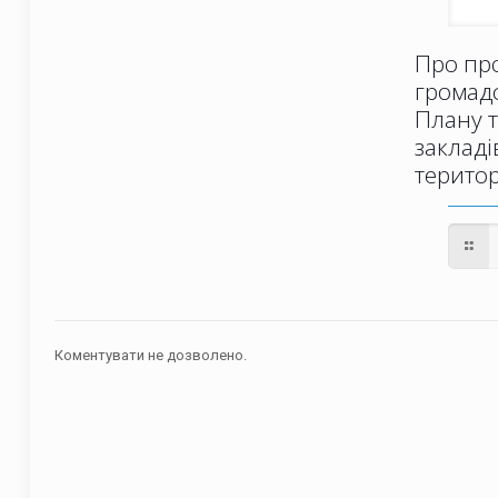
Про пр
громад
Плану т
закладі
терито
Коментувати не дозволено.