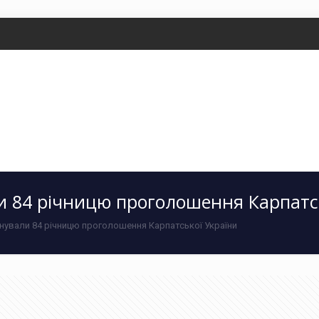
ли 84 річницю проголошення Карпатс
нували 84 річницю проголошення Карпатської України