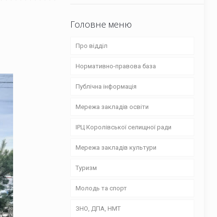
Головне меню
Про відділ
Нормативно-правова база
Структура
Публічна інформація
Положення
Закони
Мережа закладів освіти
Графік роботи
Розпорядження та рішення
Фінансові звіти
ІРЦ Королівської селищної ради
Плани
Накази
Публічні закупівлі
Приватні заклади дошкільної
освіти
Мережа закладів культури
Звіти
Веряцька гімназія Королівської
Туризм
селищної ради
Новоселицький музейний
комплекс
Молодь та спорт
Веряцький заклад дошкільної
освіти (ясла-садок) «Світанок»
Королівська публічна бібліотека
ЗНО, ДПА, НМТ