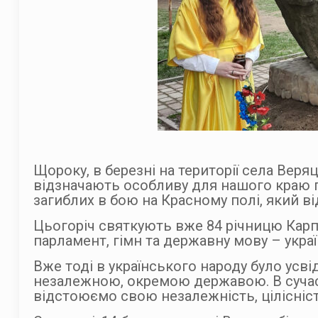
Щороку, в березні на території села Вер
відзначають особливу для нашого краю п
загиблих в бою на
Красному полі, який ві
Цьогоріч святкують вже 84 річницю Карпа
парламент, гімн та державну мову – украї
Вже тоді в українського народу було усві
незалежною, окремою державою. В сучасни
відстоюємо свою незалежність, цілісність