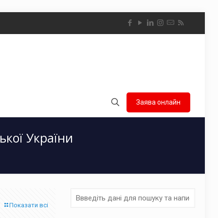
Заява онлайн
ької України
Показати всі