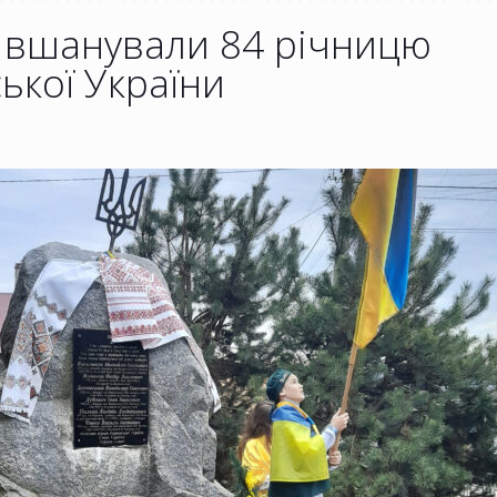
і вшанували 84 річницю
кої України