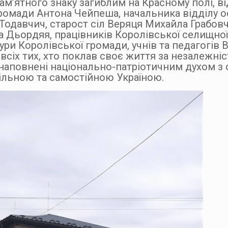
 пам’ятного знаку загиблим на Красному полі, в
громади Антона Чейпеша, начальника відділу о
ї Тодавчич, старост сіл Веряця Михайла Грабовч
а Дьордяя, працівників Королівської селищної
тури Королівської громади, учнів та педагогів 
сіх тих, хто поклав своє життя за незалежніст
ли наповнені національно-патріотичним духом 
ільною та самостійною Україною.