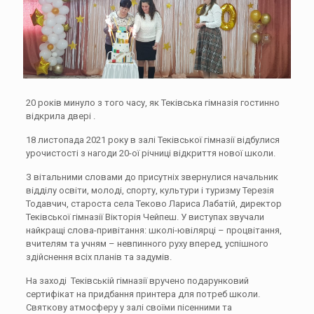
20 років минуло з того часу, як Теківська гімназія гостинно
відкрила двері .
18 листопада 2021 року в залі Теківської гімназії відбулися
урочистості з нагоди 20-ої річниці відкриття нової школи.
З вітальними словами до присутніх звернулися начальник
відділу освіти, молоді, спорту, культури і туризму Терезія
Тодавчич, староста села Теково Лариса Лабатій, директор
Теківської гімназії Вікторія Чейпеш. У виступах звучали
найкращі слова-привітання: школі-ювілярці – процвітання,
вчителям та учням – невпинного руху вперед, успішного
здійснення всіх планів та задумів.
На заході Теківській гімназії вручено подарунковий
сертифікат на придбання принтера для потреб школи.
Святкову атмосферу у залі своїми пісенними та